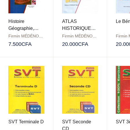
Histoire
ATLAS
Le Bén
Géographie,
HISTORIQUE
3ème
DU BÉNIN: La
Firmin MÉDÉNOUVO
Firmin MÉDÉNOUVO
campagne du
7.500
CFA
20.000
CFA
20.00
Dahomey, Tome
2
SVT Terminale D
SVT Seconde
SVT 3
CD