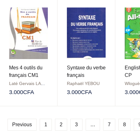
Mes 4 outils du
Syntaxe du verbe
English
français CM1
français
CP
Laté Gervais LAWSON
Raphaël YEBOU
Wloguè
3.000
CFA
3.000
CFA
3.000
Previous
1
2
3
…
7
8