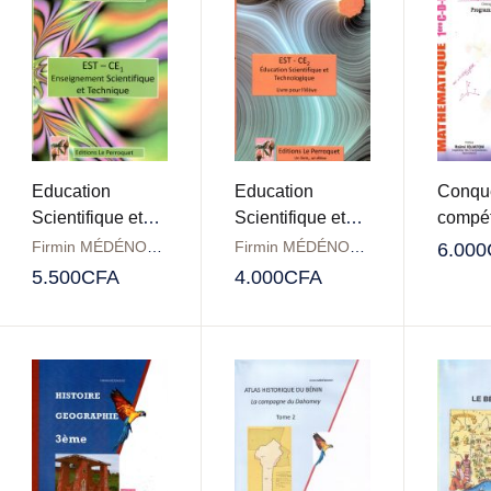
Education
Education
Conqu
Scientifique et
Scientifique et
compé
Technologique
Technologique
1ère
Firmin MÉDÉNOUVO
Firmin MÉDÉNOUVO
6.000
(EST) CE1
(EST) CE2
5.500
CFA
4.000
CFA