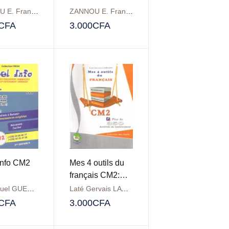
ZANNOU E. Francis
ZANNOU E. Francis
CFA
3.000
CFA
Info CM2
Mes 4 outils du
français CM2:
Plus de 350
Emmanuel GUENDEHOU
Laté Gervais LAWSON
Activités de
CFA
3.000
CFA
renforcement