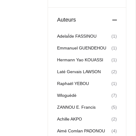
Auteurs
AdelaÏde FASSINOU
(1)
Emmanuel GUENDEHOU
(1)
Hermann Yao KOUASSI
(1)
Laté Gervais LAWSON
(2)
Raphaël YEBOU
(1)
Wloguèdè
(7)
ZANNOU E. Francis
(5)
Achille AKPO
(2)
Aimé Comlan PADONOU
(4)