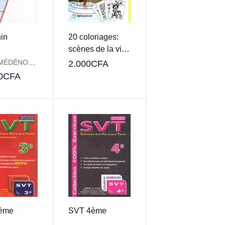
in
20 coloriages:
scènes de la vie
quotidienne et
Firmin MÉDÉNOUVO
2.000
CFA
monuments
0
CFA
historiques
ème
SVT 4ème