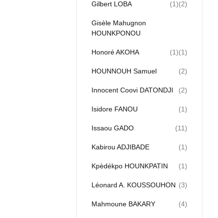
Gilbert LOBA
(1)
(2)
Gisèle Mahugnon
HOUNKPONOU
Honoré AKОНА
(1)
(1)
HOUNNOUH Samuel
(2)
Innocent Coovi DATONDJI
(2)
Isidore FANOU
(1)
Issaou GADO
(11)
Kabirou ADJIBADE
(1)
Kpèdékpo HOUNKPATIN
(1)
Léonard A. KOUSSOUHON
(3)
Mahmoune BAKARY
(4)