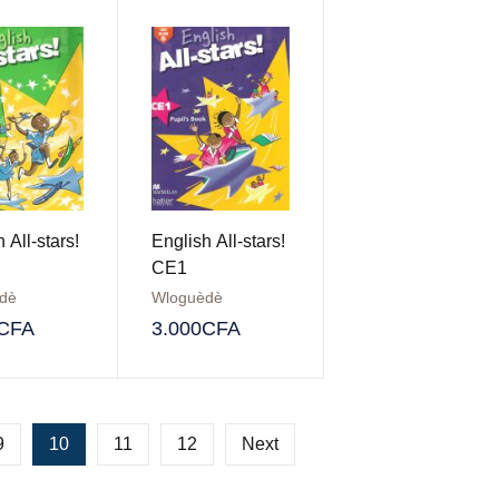
 All-stars!
English All-stars!
CE1
dè
Wloguèdè
CFA
3.000
CFA
9
10
11
12
Next