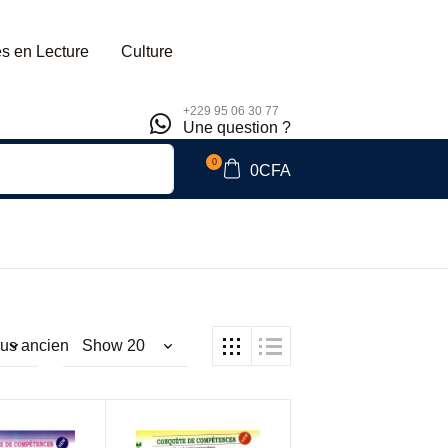
s en Lecture
Culture
+229 95 06 30 77
Une question ?
0
0
CFA
lus ancien