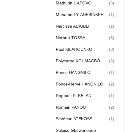
Mathurin I. APOVO
(3)
Mohamed Y. ADEBINKPΕ
(1)
Narcisse ADIGBLI
(1)
Norbert TOSSA
(3)
Paul KILAHOUNKO
(3)
Polycarpe KOUMAGBO
(2)
Ponce HANGNILO
(1)
Ponce-Hervé HANGNILO
(2)
Raphaël R. KELANI
(1)
Romain FANOU
(2)
Sévérine ATEKOSSI
(1)
Sulpice Gbèwènondo