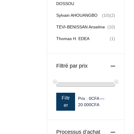
DOSSOU
Sylvain AHOUANGBO
(10)
(2)
TEVI-BENISSAN Anselme
(10)
Thomas H. EDEA
(1)
Filtré par prix
Filtr
Prix :
0CFA
—
20.000CFA
Prix min
Prix max
er
Processus d’achat