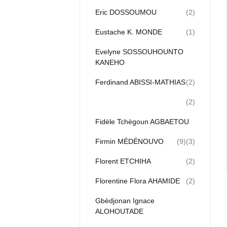
Eric DOSSOUMOU
(2)
Eustache K. MONDE
(1)
Evelyne SOSSOUHOUNTO
KANEHO
Ferdinand ABISSI-MATHIAS
(2)
(2)
Fidèle Tchègoun AGBAETOU
Firmin MÉDÉNOUVO
(9)
(3)
Florent ETCHIHA
(2)
Florentine Flora AHAMIDE
(2)
Gbèdjonan Ignace
ALOHOUTADE