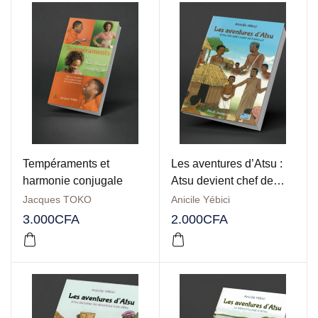
Tempéraments et
Les aventures d’Atsu :
harmonie conjugale
Atsu devient chef de
famille
Jacques TOKO
Anicile Yébici
3.000
CFA
2.000
CFA