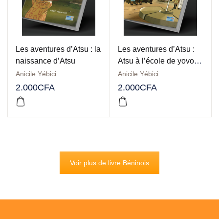
Les aventures d’Atsu : la
Les aventures d’Atsu :
naissance d’Atsu
Atsu à l’école de yovo le
blanc
Anicile Yébici
Anicile Yébici
2.000
CFA
2.000
CFA
Voir plus de livre Béninois