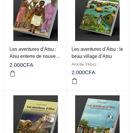
Les aventures d’Atsu :
Les aventures d’Atsu : le
Atsu enterre de nouveau
beau village d’Atsu
son père
Anicile Yébici
2.000
CFA
2.000
CFA