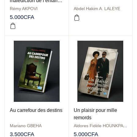
malédiction de l’enfant-
Roi
Rémy AKPOVI
Abdel Hakim A. LALEYE
5.000
CFA
Au carrefour des destins
Un plaisir pour mille
remords
Mariano GBEHA
Aldores Fidèle HOUNKPATIN
3.500
CFA
5.000
CFA