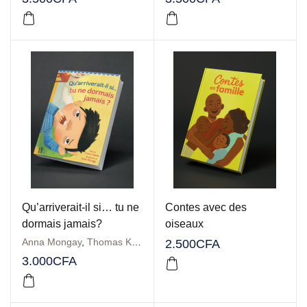
Qu’arriverait-il si… tu ne
Contes avec des
dormais jamais?
oiseaux
Anna Mongay
,
Thomas Kingsley Troupe
2.500
CFA
3.000
CFA