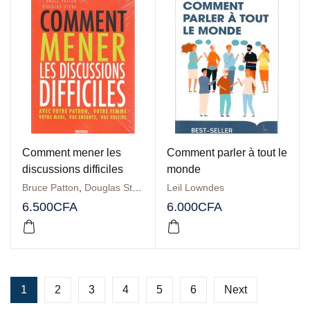
Comment mener les
Comment parler à tout le
discussions difficiles
monde
Bruce Patton
,
Douglas Stone
,
Sheila Heen
Leil Lowndes
6.500
CFA
6.000
CFA
1
2
3
4
5
6
Next