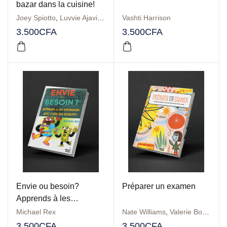
bazar dans la cuisine!
Joey Spiotto
,
Luvvie Ajavi Jones
Vashti Harrison
3.500
CFA
3.500
CFA
Envie ou besoin?
Préparer un examen
Apprends à les
distinguer avec l’aide
Michael Rex
Nate Williams
,
Valerie Bodden
des robots!
3.500
CFA
3.500
CFA