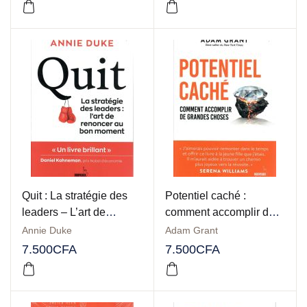
Quit : La stratégie des
Potentiel caché :
leaders – L’art de
comment accomplir de
renoncer au bon
grande choses
Annie Duke
Adam Grant
moment
7.500
CFA
7.500
CFA