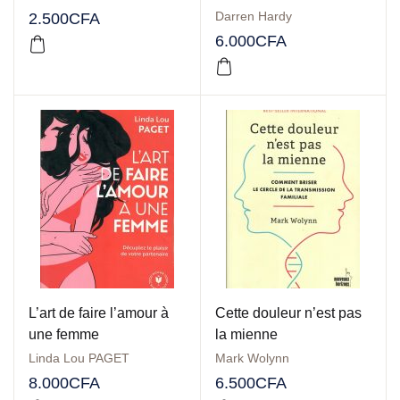
Darren Hardy
2.500
CFA
6.000
CFA
L’art de faire l’amour à
Cette douleur n’est pas
une femme
la mienne
Linda Lou PAGET
Mark Wolynn
8.000
CFA
6.500
CFA