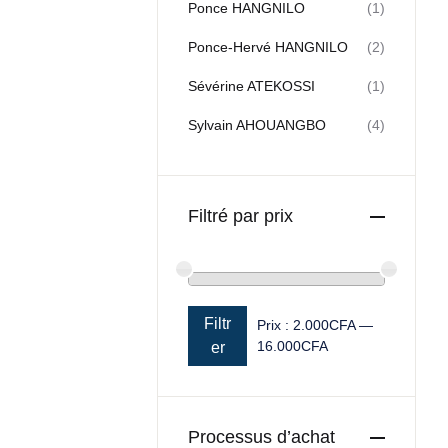
Ponce HANGNILO
(1)
Ponce-Hervé HANGNILO
(2)
Sévérine ATEKOSSI
(1)
Sylvain AHOUANGBO
(4)
Filtré par prix
Filtr
Prix :
2.000CFA
—
16.000CFA
Prix min
Prix max
er
Processus d’achat