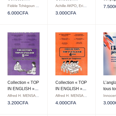
Dynamique
dynamique
Fidèle Tchègoun AGBAETOU
Achille AKPO
,
Eric DOSSOUMOU
,
F
7.500
6.000
CFA
3.000
CFA
Collection « TOP
Collection « TOP
L’angl
IN ENGLISH »
IN ENGLISH »
tous t
5ème
4ème
Alfred H. MENSAH
,
Eloi DOUNON
,
Léonard A. KOUSSOUHON
Alfred H. MENSAH
,
Eloi DOUNON
,
,
Ma
L
3.200
CFA
4.000
CFA
3.000