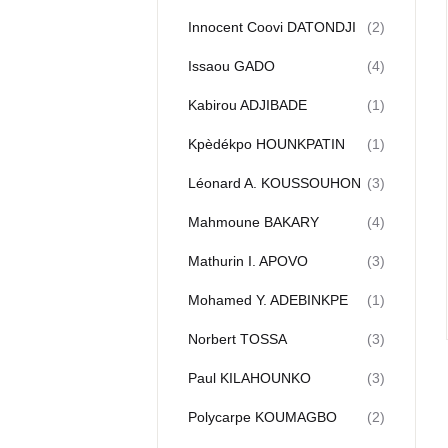
Innocent Coovi DATONDJI
(2)
Issaou GADO
(4)
Kabirou ADJIBADE
(1)
Kpèdékpo HOUNKPATIN
(1)
Léonard A. KOUSSOUHON
(3)
Mahmoune BAKARY
(4)
Mathurin I. APOVO
(3)
Mohamed Y. ADEBINKPΕ
(1)
Norbert TOSSA
(3)
Paul KILAHOUNKO
(3)
Polycarpe KOUMAGBO
(2)