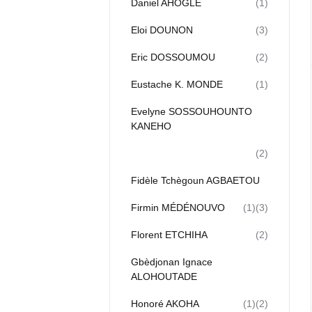
Daniel AHOGLE
(1)
Eloi DOUNON
(3)
Eric DOSSOUMOU
(2)
Eustache K. MONDE
(1)
Evelyne SOSSOUHOUNTO
KANEHO
(2)
Fidèle Tchègoun AGBAETOU
Firmin MÉDÉNOUVO
(1)
(3)
Florent ETCHIHA
(2)
Gbèdjonan Ignace
ALOHOUTADE
Honoré AKОНА
(1)
(2)