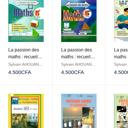
La passion des
La passion des
La pas
maths : recueil
maths : recueil
maths :
d’épreuves 6ème
d’épreuves 5ème
d’épr
Sylvain AHOUANGBO
Sylvain AHOUANGBO
4.500
CFA
4.500
CFA
4.500