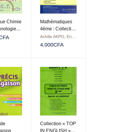
ue Chimie
Mathématiques
hnologie
4ème : Collection
 Collection
Dynamique
E
,
Honoré AKОНА
,
Kabirou ADJIBADE
Achille AKPO
,
Eric DOSSOUMOU
,
Kpèdékpo HOUNKPATIN
,
Fidèle Tchèg
,
Moha
CFA
re
4.000
CFA
 de
Collection « TOP
aison
IN ENGLISH »