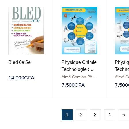
Bled 6e 5e
Physique Chimie
Physiq
Technologie :
Techno
Collection PAAS
Collec
Aimé Comlan PADONOU
,
Cosme Z.
14.000
CFA
4ème
3ème
7.500
CFA
7.500
1
2
3
4
5