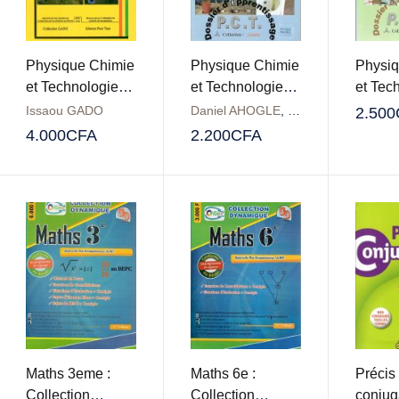
Physique Chimie
Physique Chimie
Physiq
et Technologie
et Technologie
et Tec
6ème : Collection
5ème : Collection
4ème :
Issaou GADO
Daniel AHOGLE
,
Eustache K. MOND
2.500
GADO
lumière
Lumiè
4.000
CFA
2.200
CFA
Maths 3eme :
Maths 6e :
Précis
Collection
Collection
conjug