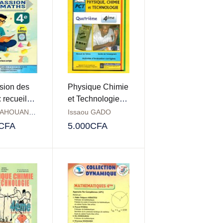
sion des
Physique Chimie
 recueil
et Technologie
euves 4ème
4ème : Collection
Sylvain AHOUANGBO
Issaou GADO
GADO
CFA
5.000
CFA