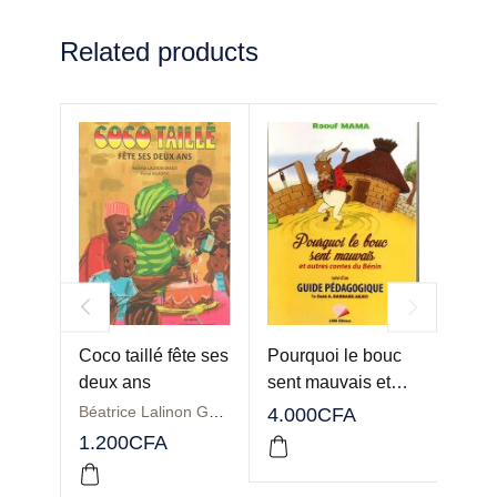
Related products
Coco taillé fête ses
Pourquoi le bouc
La nu
deux ans
sent mauvais et
Tome
autres contes du
Béatrice Lalinon GBADO
4.000
CFA
2.00
Bénin
1.200
CFA