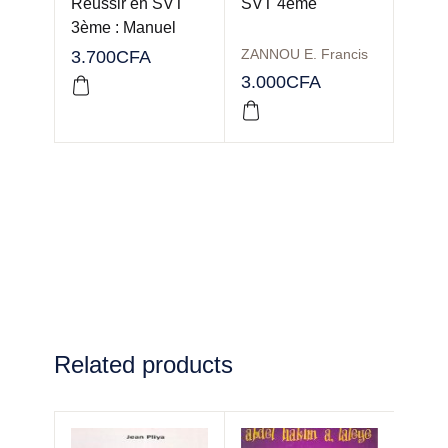
Réussir en SVT
SVT 4ème
3ème : Manuel
ZANNOU E. Francis
3.700
CFA
3.000
CFA
Related products