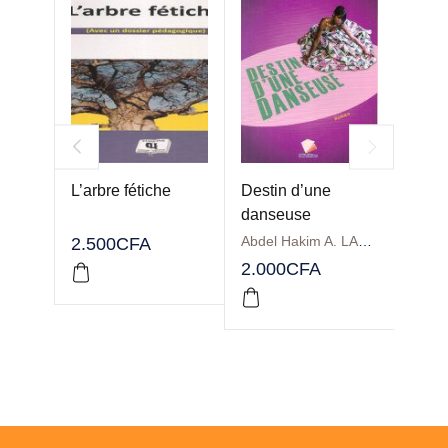
L’arbre fétiche
Destin d’une
La nu
danseuse
Tome 
Abdel Hakim A. LALEYE
2.500
CFA
2.00
2.000
CFA