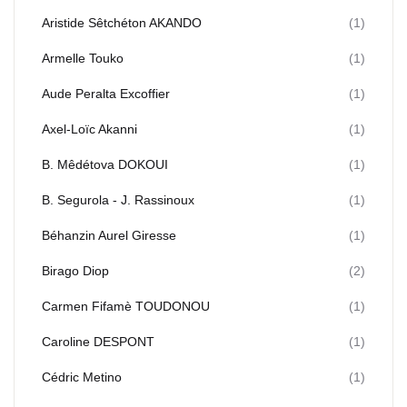
Aristide Sêtchéton AKANDO
(1)
Armelle Touko
(1)
Aude Peralta Excoffier
(1)
Axel-Loïc Akanni
(1)
B. Mêdétova DOKOUI
(1)
B. Segurola - J. Rassinoux
(1)
Béhanzin Aurel Giresse
(1)
Birago Diop
(2)
Carmen Fifamè TOUDONOU
(1)
Caroline DESPONT
(1)
Cédric Metino
(1)