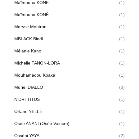
Maïmouna KONE
(1)
Maïmouna KONÉ
(1)
Maryse Montron
(1)
MBLACK Bindi
(1)
Mélanie Kano
(1)
Michelle TANON-LORA
(1)
Mouhamadou Kpaka
(1)
Muriel DIALLO
(8)
N'DRI TITUS
(1)
Orlane YELLÉ
(1)
Osée ANANI (Osée Vaincre)
(1)
Osséni YAYA
(2)