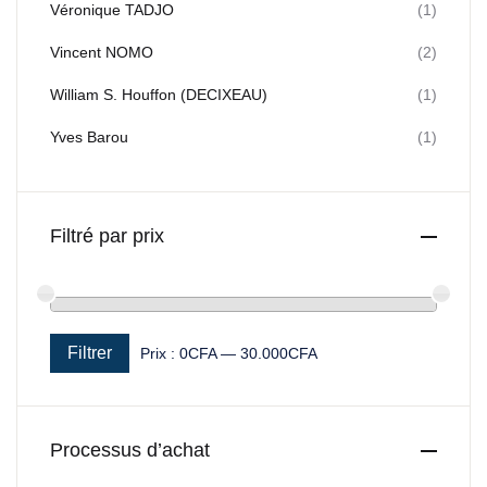
Véronique TADJO
(1)
Vincent NOMO
(2)
William S. Houffon (DECIXEAU)
(1)
Yves Barou
(1)
Filtré par prix
Filtrer
Prix :
0CFA
—
30.000CFA
Prix min
Prix max
Processus d’achat