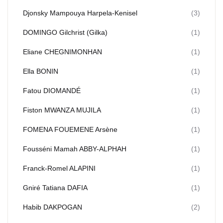
Djonsky Mampouya Harpela-Kenisel
(3)
DOMINGO Gilchrist (Gilka)
(1)
Eliane CHEGNIMONHAN
(1)
Ella BONIN
(1)
Fatou DIOMANDÉ
(1)
Fiston MWANZA MUJILA
(1)
FOMENA FOUEMENE Arsène
(1)
Fousséni Mamah ABBY-ALPHAH
(1)
Franck-Romel ALAPINI
(1)
Gniré Tatiana DAFIA
(1)
Habib DAKPOGAN
(2)