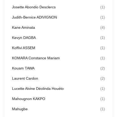
Josette Abondio Desclercs
(1)
Judith-Bernice ADIVIGNON
(1)
Kane Aminata
(4)
Kevyn DAGBA
(1)
Koffivi ASSEM
(1)
KOMARA Constance Mariam
(1)
Kouam TAWA
(2)
Laurent Cardon
(2)
Lucette Alvine Déolinda Houéto
(1)
Mahougnon KAKPO
(1)
Mahugbe
(1)