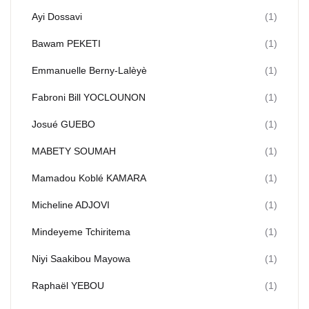
Ayi Dossavi
(1)
Bawam PEKETI
(1)
Emmanuelle Berny-Lalèyè
(1)
Fabroni Bill YOCLOUNON
(1)
Josué GUEBO
(1)
MABETY SOUMAH
(1)
Mamadou Koblé KAMARA
(1)
Micheline ADJOVI
(1)
Mindeyeme Tchiritema
(1)
Niyi Saakibou Mayowa
(1)
Raphaël YEBOU
(1)