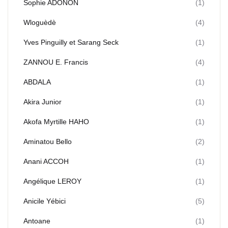
Sophie ADONON
(1)
Wloguèdè
(4)
Yves Pinguilly et Sarang Seck
(1)
ZANNOU E. Francis
(4)
ABDALA
(1)
Akira Junior
(1)
Akofa Myrtille HAHO
(1)
Aminatou Bello
(2)
Anani ACCOH
(1)
Angélique LEROY
(1)
Anicile Yébici
(5)
Antoane
(1)