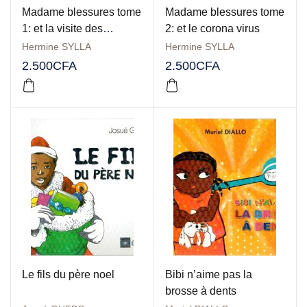
Madame blessures tome
Madame blessures tome
1: et la visite des
2: et le corona virus
cousines
Hermine SYLLA
Hermine SYLLA
2.500
CFA
2.500
CFA
Le fils du père noel
Bibi n’aime pas la
brosse à dents