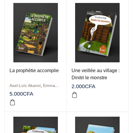
La prophétie accomplie
Une veillée au village :
Dinitri le monstre
Axel-Loïc Akanni
,
Emmanuelle Berny-Lalèyè
2.000
CFA
5.000
CFA