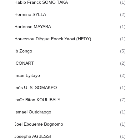
Habib Franck SOMO TAKA
(1)
Hermine SYLLA
(2)
Hortense MAYABA
(1)
Houessou Diègue Enock Yaovi (HEDY)
(1)
Ib Zongo
(5)
ICONART
(2)
Iman Eyitayo
(2)
Inès U. S. SOMAKPO
(1)
Isaïe Biton KOULIBALY
(7)
Ismael Ouédraogo
(1)
Joel Eboueme Bognomo
(1)
Josepha AGBESSI
(1)