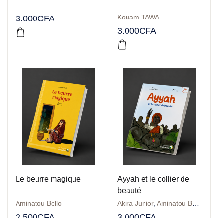
Kouam TAWA
3.000
CFA
3.000
CFA
Le beurre magique
Ayyah et le collier de
beauté
Aminatou Bello
Akira Junior
,
Aminatou Bello
2.500
CFA
3.000
CFA