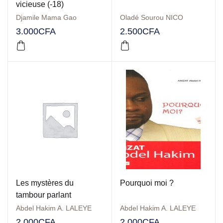
vicieuse (-18)
Djamile Mama Gao
Oladé Sourou NICO
3.000
CFA
2.500
CFA
Les mystères du
Pourquoi moi ?
tambour parlant
Abdel Hakim A. LALEYE
Abdel Hakim A. LALEYE
2.000
CFA
2.000
CFA