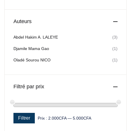
Auteurs
Abdel Hakim A. LALEYE
(3)
Djamile Mama Gao
(1)
Oladé Sourou NICO
(1)
Filtré par prix
Filtrer
Prix :
2.000CFA
—
5.000CFA
Prix min
Prix max