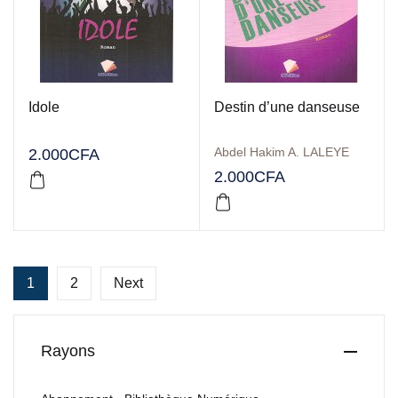
Idole
Destin d’une danseuse
Abdel Hakim A. LALEYE
2.000
CFA
2.000
CFA
1
2
Next
Rayons