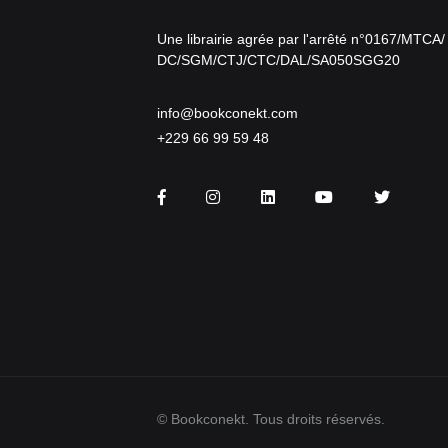
Une librairie agrée par l'arrêté n°0167/MTCA/
DC/SGM/CTJ/CTC/DAL/SA050SGG20
info@bookconekt.com
+229 66 99 59 48
Facebook
Instagram
LinkedIn
You Tube
Twitter
© Bookconekt. Tous droits réservés.