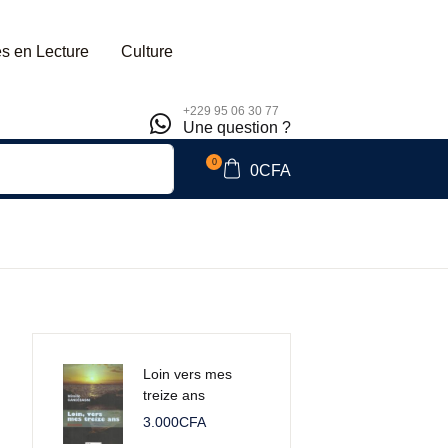
s en Lecture
Culture
+229 95 06 30 77
Une question ?
0
0
CFA
Loin vers mes
treize ans
3.000
CFA