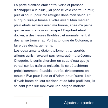
La porte d’entrée était entrouverte et pressée
d’échapper à la pluie, j’ai posé le vélo contre un mur,
puis ai couru pour me réfugier dans mon salon. Et
sur quoi suis-je tomée à votre avis ? Mon mari en
plein ébats sexuels avec ma bonne, âgée d’à peine
quinze ans, dans mon canapé ! Dagobert étant
docker, a des heures flexibles ; et normalement, il
devrait se trouver au Port autonome de Cotonou, à
faire des déchargements.
Les deux amants étaient tellement transportés
ailleurs qu’ils n’avaient pas remarqué ma présence.
Choquée, je sortis chercher un seau d’eau que je
versai sur les traîtres enlacés. Ils se détachèrent
précipitamment, ébaubis, outrés, évidemment en
tenue d’Eve pour l’une et d’Adam pour l’autre. Loin
d’avoir honte de leur trahison et de faire profil bas, ils
se sont jetés sur moi avec une hargne mortelle.
quantité de Echos de femmes
Ajouter au panier