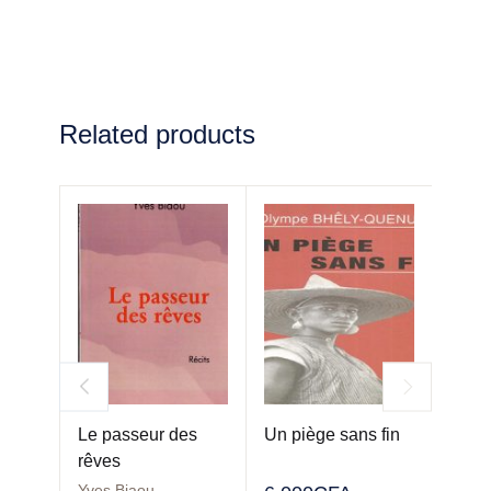
Related products
Le passeur des
Un piège sans fin
Echo
rêves
Yves Biaou