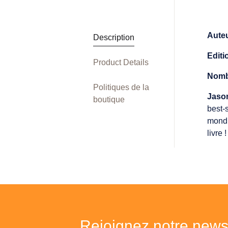
Auteu
Description
Editi
Product Details
Nomb
Politiques de la
Jaso
boutique
best-
mondi
livre !
Rejoignez notre newsl