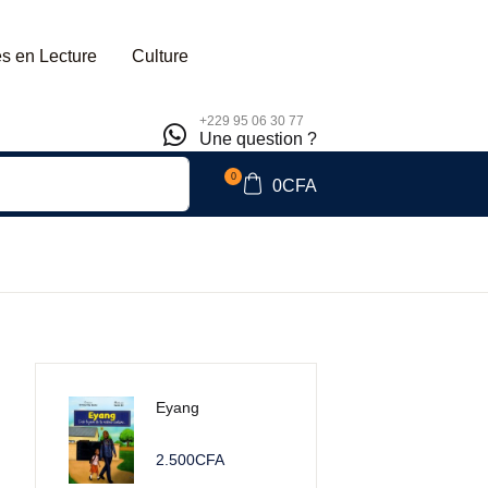
s en Lecture
Culture
+229 95 06 30 77
Une question ?
0
0
CFA
Eyang
2.500
CFA