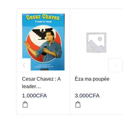
Cesar Chavez : A
Èza ma poupée
Nous
leader…
Zoo
Tati
1.000
CFA
3.000
CFA
1.00