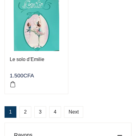
Le solo d’Emilie
1.500
CFA
1
2
3
4
Next
Rayons