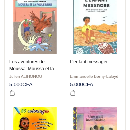
Les aventures de
L’enfant messager
Moussa: Moussa et la
poule reine
Julien ALIHONOU
Emmanuelle Berny-Lalèyè
5.000
CFA
5.000
CFA