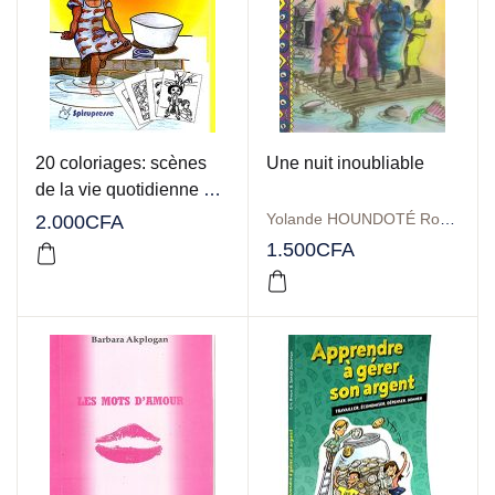
20 coloriages: scènes
Une nuit inoubliable
de la vie quotidienne et
monuments historiques
Yolande HOUNDOTÉ Roger BONI YARATCHAOU
2.000
CFA
1.500
CFA