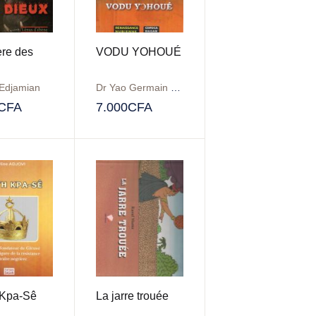
ère des
VODU YOHOUÉ
 Edjamian
Dr Yao Germain Danhoumè
CFA
7.000
CFA
 Kpa-Sê
La jarre trouée