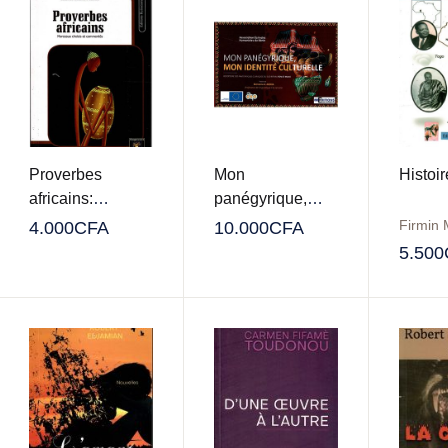
Proverbes
Mon
Histoi
africains:
panégyrique,
morceaux choisis
mon identité
4.000
CFA
10.000
CFA
et commentés
culturelle
5.500