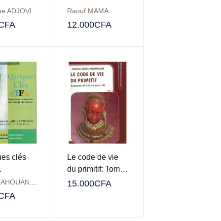
ine ADJOVI
Raouf MAMA
CFA
12.000
CFA
es clés
Le code de vie
…
du primitif: Tome
4
Gratien AHOUANMENOU
15.000
CFA
CFA