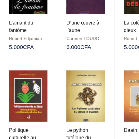
L’amant du
D’une œuvre à
La col
fantôme
l’autre
dieux
Robert Edjamian
Carmen TOUDONOU
Robert
5.000
CFA
6.000
CFA
5.000
Politique
Le python
Daath
culturelle au
tutélaire du