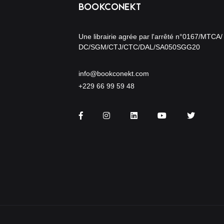
Une librairie agrée par l'arrêté n°0167/MTCA/
DC/SGM/CTJ/CTC/DAL/SA050SGG20
info@bookconekt.com
+229 66 99 59 48
Facebook
Instagram
LinkedIn
You Tube
Twitter