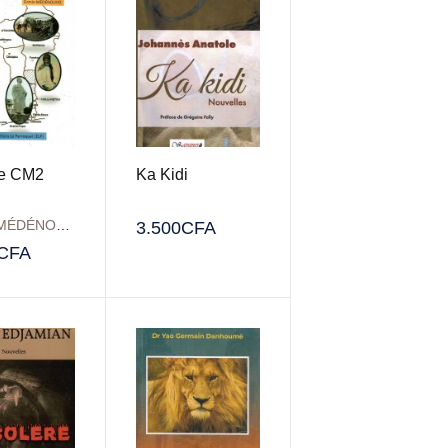
re CM2
Ka Kidi
Firmin MÉDÉNOUVO
3.500
CFA
CFA