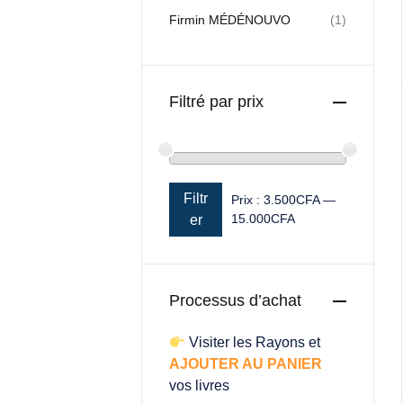
Firmin MÉDÉNOUVO
(1)
Filtré par prix
Filtr
Prix :
3.500CFA
—
15.000CFA
Prix min
Prix max
er
Processus d’achat
Visiter les Rayons et
AJOUTER AU PANIER
vos livres