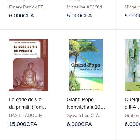
Bénin
peuple Xwéda
Emery Patrick EFFIBOLEY
Micheline ADJOVI
Michel
6.000
CFA
5.000
CFA
5.000
Le code de vie
Grand Popo
Quelqu
du primitif (Tome
Nonvitcha a 100
d’IFA
1)
ans
BASILE ADOU-MOUMOUNI
Sylvain Luc C. Amoussou
15.000
CFA
6.000
CFA
6.000