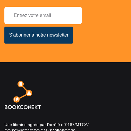
Une librairie agrée par l'arrêté n°0167/MTCA/
DC/SGM/CTJ/CTC/DAL/SA050SGG20