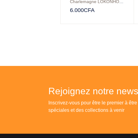
2ndes C D
Charlemagne LOKONHOUNDE
,
S
6.000
CFA
Rejoignez notre newsl
Inscrivez-vous pour être le premier à être
spéciales et des collections à venir