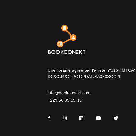
Une librairie agrée par l'arrêté n°0167/MTCA/
DC/SGM/CTJ/CTC/DAL/SA050SGG20
info@bookconekt.com
+229 66 99 59 48
Facebook
Instagram
LinkedIn
You Tube
Twitter