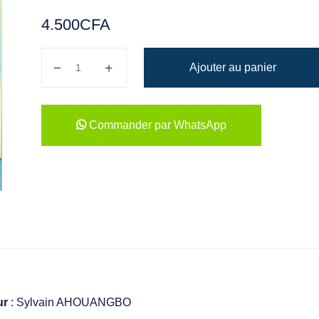
4.500
CFA
quantité de La passion des maths : recueil d'épreuv
Ajouter au panier
Commander par WhatsApp
ur
: Sylvain AHOUANGBO