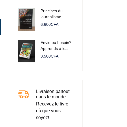
Principes du
journalisme
es 4ème
6.600
CFA
Envie ou besoin?
Apprends à les
distinguer avec
3.500
CFA
l'aide des robots!
Livraison partout
dans le monde
Recevez le livre
où que vous
soyez!