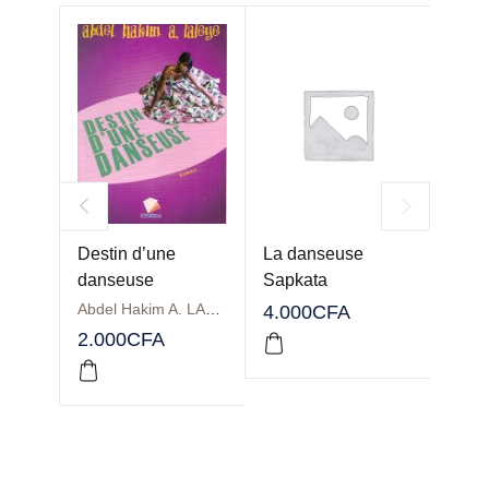
Destin d’une
La danseuse
Color
danseuse
Sapkata
boub
Abdel Hakim A. LALEYE
4.000
CFA
2.000
CFA
1.50