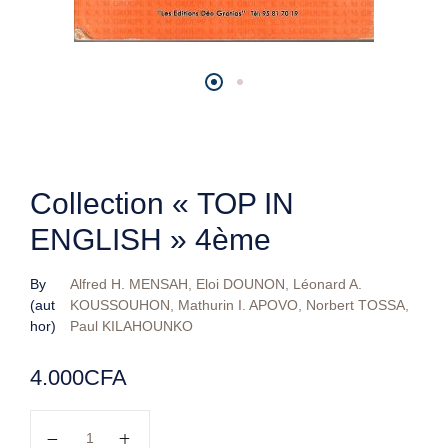
Collection « TOP IN
ENGLISH » 4ème
By
Alfred H. MENSAH
,
Eloi DOUNON
,
Léonard A.
(aut
KOUSSOUHON
,
Mathurin I. APOVO
,
Norbert TOSSA
,
hor)
Paul KILAHOUNKO
4.000
CFA
quantité de Collection "TOP IN ENGLISH" 4ème