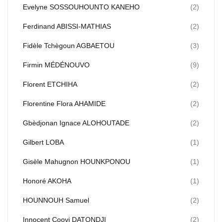
Evelyne SOSSOUHOUNTO KANEHO
(2)
Ferdinand ABISSI-MATHIAS
(2)
Fidèle Tchègoun AGBAETOU
(3)
Firmin MÉDÉNOUVO
(9)
Florent ETCHIHA
(2)
Florentine Flora AHAMIDE
(2)
Gbèdjonan Ignace ALOHOUTADE
(2)
Gilbert LOBA
(1)
Gisèle Mahugnon HOUNKPONOU
(1)
Honoré AKОНА
(1)
HOUNNOUH Samuel
(2)
Innocent Coovi DATONDJI
(2)