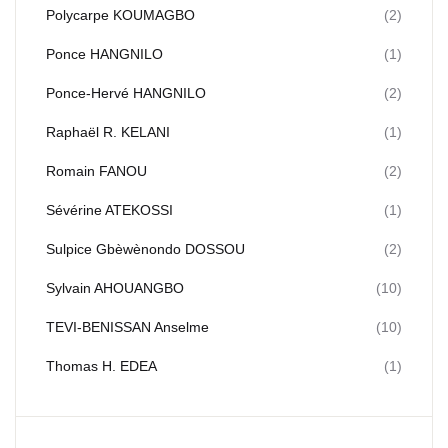
Polycarpe KOUMAGBO
(2)
Ponce HANGNILO
(1)
Ponce-Hervé HANGNILO
(2)
Raphaël R. KELANI
(1)
Romain FANOU
(2)
Sévérine ATEKOSSI
(1)
Sulpice Gbèwènondo DOSSOU
(2)
Sylvain AHOUANGBO
(10)
TEVI-BENISSAN Anselme
(10)
Thomas H. EDEA
(1)