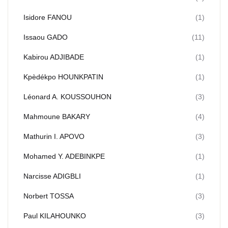
Isidore FANOU
(1)
Issaou GADO
(11)
Kabirou ADJIBADE
(1)
Kpèdékpo HOUNKPATIN
(1)
Léonard A. KOUSSOUHON
(3)
Mahmoune BAKARY
(4)
Mathurin I. APOVO
(3)
Mohamed Y. ADEBINKPΕ
(1)
Narcisse ADIGBLI
(1)
Norbert TOSSA
(3)
Paul KILAHOUNKO
(3)