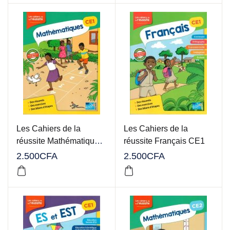
Les Cahiers de la
Les Cahiers de la
réussite Mathématiques
réussite Français CE1
CE1
2.500
CFA
2.500
CFA