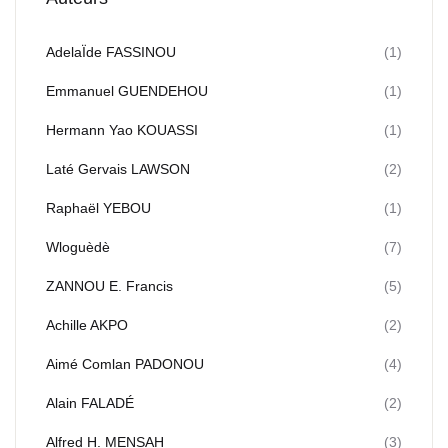
AdelaÏde FASSINOU
(1)
Emmanuel GUENDEHOU
(1)
Hermann Yao KOUASSI
(1)
Laté Gervais LAWSON
(2)
Raphaël YEBOU
(1)
Wloguèdè
(7)
ZANNOU E. Francis
(5)
Achille AKPO
(2)
Aimé Comlan PADONOU
(4)
Alain FALADÉ
(2)
Alfred H. MENSAH
(3)