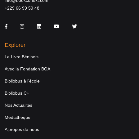
info@bookconekt.com
+229 66 99 59 48
Facebook
Instagram
LinkedIn
You Tube
Twitter
Explorer
Le Livre Béninois
Avec la Fondation BOA
Bibliobus à l’école
Bibliobus C+
Nos Actualités
Médiathèque
A propos de nous