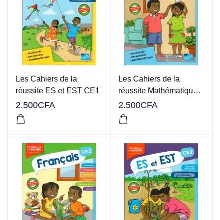
Les Cahiers de la
Les Cahiers de la
réussite ES et EST CE1
réussite Mathématiques
CE2
2.500
CFA
2.500
CFA