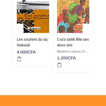
Les souliers du lac
Coco taillé fête ses
La nu
Nokoué
deux ans
Tome 
Béatrice Lalinon GBADO
4.000
CFA
2.00
1.200
CFA