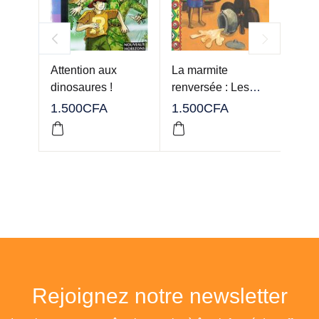
Attention aux
La marmite
Molie
dinosaures !
renversée : Les
pêch
brûlures
Hort
1.500
CFA
1.500
CFA
1.00
Rejoignez notre newsletter