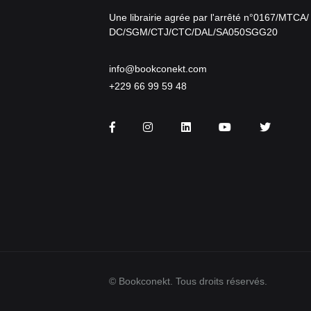
Une librairie agrée par l'arrêté n°0167/MTCA/
DC/SGM/CTJ/CTC/DAL/SA050SGG20
info@bookconekt.com
+229 66 99 59 48
Facebook
Instagram
LinkedIn
You Tube
Twitter
© Bookconekt. Tous droits réservés.