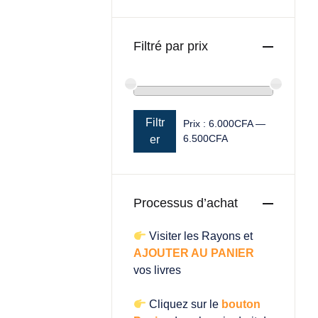
Filtré par prix
Filtr
Prix :
6.000CFA
—
6.500CFA
Prix min
Prix max
er
Processus d’achat
Visiter les Rayons et
AJOUTER AU PANIER
vos livres
Cliquez sur le
bouton