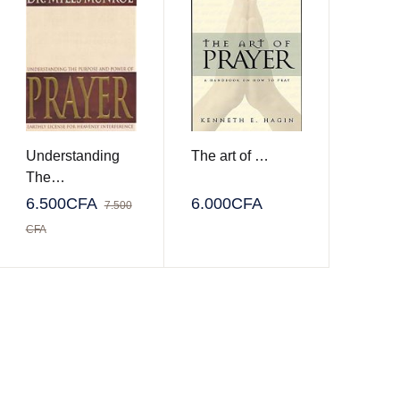
Understanding
The art of …
The…
6.500
CFA
6.000
CFA
7.500
CFA