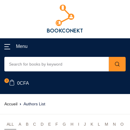
Menu
0
0
CFA
Accueil
Authors List
ALL
A
B
C
D
E
F
G
H
I
J
K
L
M
N
O