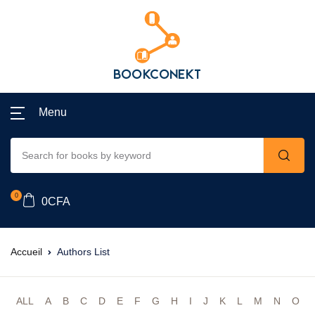
Menu
0
0
CFA
Accueil
Authors List
ALL
A
B
C
D
E
F
G
H
I
J
K
L
M
N
O