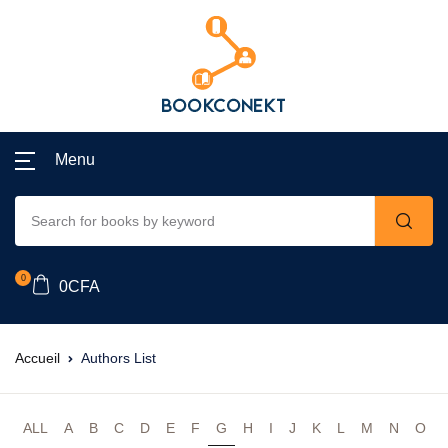
Menu
0
0
CFA
Accueil
Authors List
ALL
A
B
C
D
E
F
G
H
I
J
K
L
M
N
O