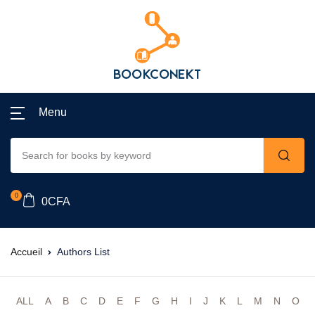
Menu
0
0
CFA
Accueil
Authors List
ALL
A
B
C
D
E
F
G
H
I
J
K
L
M
N
O