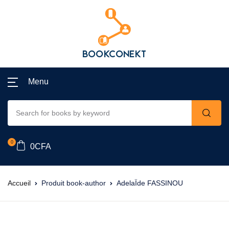
Menu
0
0
CFA
Accueil
Produit book-author
AdelaÏde FASSINOU