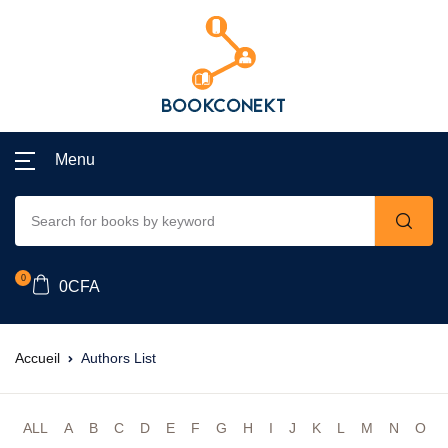
Menu
0
0
CFA
Accueil
Authors List
ALL
A
B
C
D
E
F
G
H
I
J
K
L
M
N
O