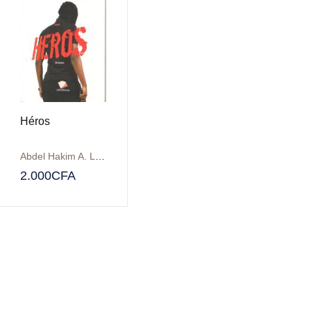
Héros
Abdel Hakim A. LALEYE
2.000
CFA