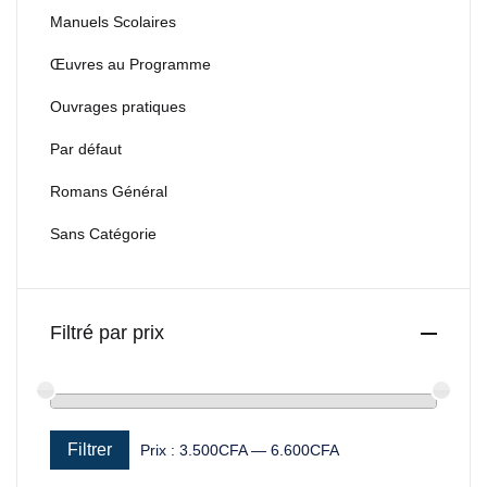
Manuels Scolaires
Œuvres au Programme
Ouvrages pratiques
Par défaut
Romans Général
Sans Catégorie
Filtré par prix
Filtrer
Prix :
3.500CFA
—
6.600CFA
Prix min
Prix max