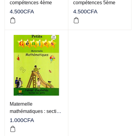
compétences 4ème
compétences 5ème
4.500
CFA
4.500
CFA
Maternelle
mathématiques : section
des grands
1.000
CFA