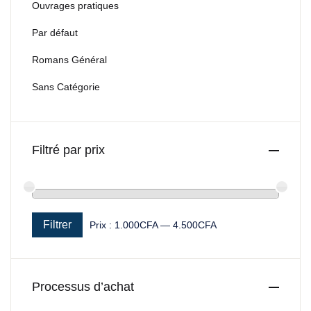
Ouvrages pratiques
Par défaut
Romans Général
Sans Catégorie
Filtré par prix
Filtrer
Prix :
1.000CFA
—
4.500CFA
Prix min
Prix max
Processus d’achat