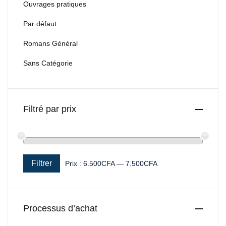
Ouvrages pratiques
Par défaut
Romans Général
Sans Catégorie
Filtré par prix
Filtrer
Prix :
6.500CFA
—
7.500CFA
Prix min
Prix max
Processus d’achat