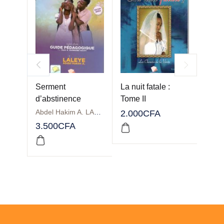
Serment
La nuit fatale :
Color
d’abstinence
Tome II
mais
Abdel Hakim A. LALEYE
2.000
CFA
3.500
CFA
1.50