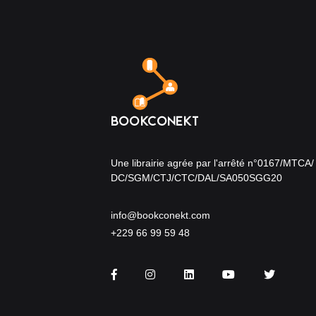
Une librairie agrée par l'arrêté n°0167/MTCA/
DC/SGM/CTJ/CTC/DAL/SA050SGG20
info@bookconekt.com
+229 66 99 59 48
Facebook
Instagram
LinkedIn
You Tube
Twitter