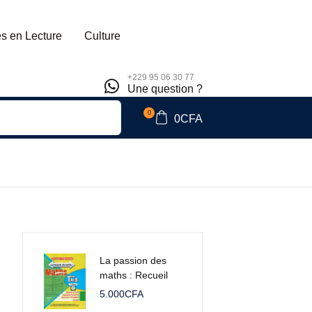
s en Lecture
Culture
+229 95 06 30 77
Une question ?
0
0
CFA
La passion des
maths : Recueil
d'épreuve Tles A
5.000
CFA
& B