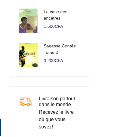
La case des
ancêtres
1.500
CFA
Sagesse Contée
Tome 2
3.200
CFA
Livraison partout
dans le monde
Recevez le livre
où que vous
rels
soyez!