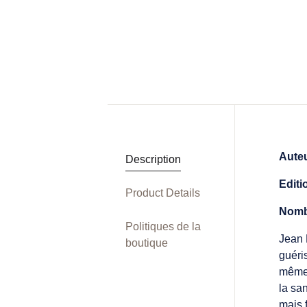
Auteu
Description
Editi
Product Details
Nomb
Politiques de la
Jean 
boutique
guéri
même 
la sa
mais 