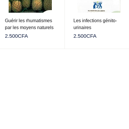
Guérir les rhumatismes
Les infections génito-
par les moyens naturels
urinaires
2.500
CFA
2.500
CFA