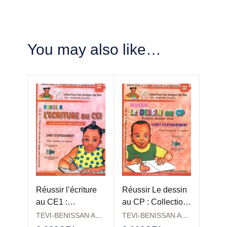
You may also like…
Réussir l’écriture
Réussir Le dessin
au CE1 :
au CP : Collection
Collection les
les doigts de fée
TEVI-BENISSAN Anselme
TEVI-BENISSAN Anselme
doigts de fée