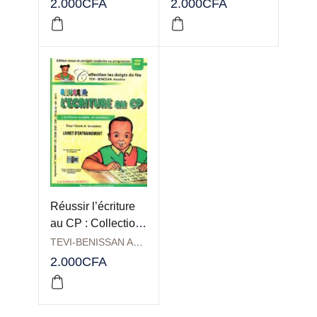
2.000
CFA
2.000
CFA
Réussir l’écriture
au CP : Collection
les doigts de fée
TEVI-BENISSAN Anselme
2.000
CFA