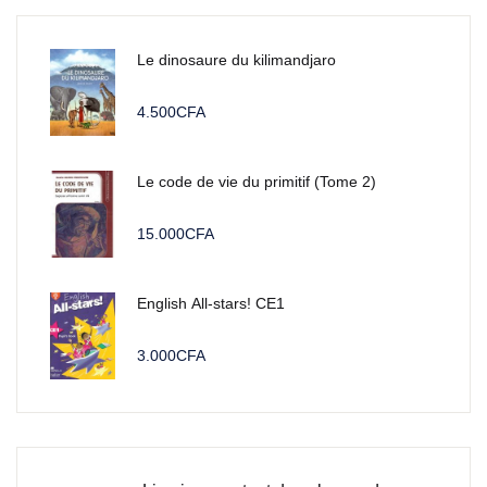
Le dinosaure du kilimandjaro
4.500
CFA
Le code de vie du primitif (Tome 2)
15.000
CFA
English All-stars! CE1
3.000
CFA