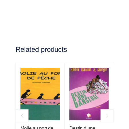
Related products
Molie au port de
Destin d’une
La nu