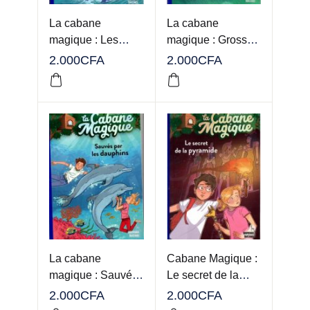
La cabane
La cabane
magique : Les
magique : Grosses
dernières heures
vagues à Hawaï
2.000
CFA
2.000
CFA
du Titanic
La cabane
Cabane Magique :
magique : Sauvés
Le secret de la
par les dauphins
pyramide
2.000
CFA
2.000
CFA