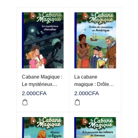
Cabane Magique :
La cabane
Le mystérieux
magique : Drôles
chevalier
de rencontres en
2.000
CFA
2.000
CFA
Amérique