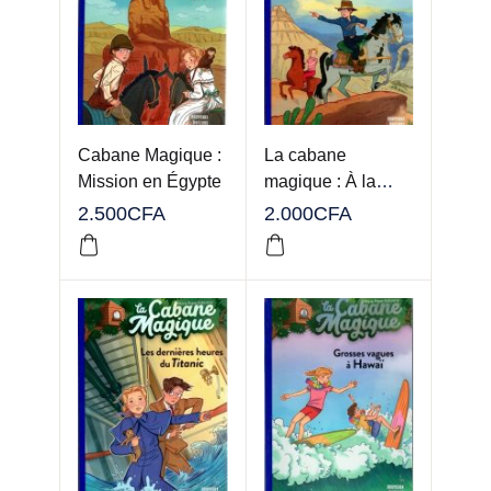
Cabane Magique :
La cabane
Mission en Égypte
magique : À la
poursuite des
2.500
CFA
2.000
CFA
voleurs de
chevaux