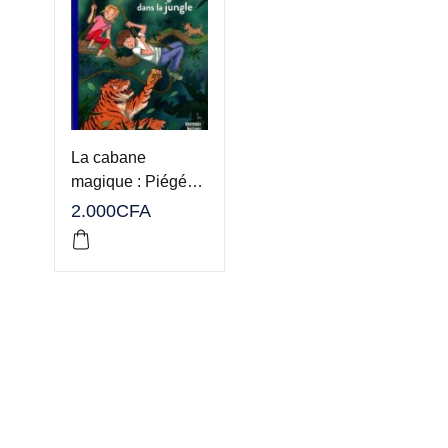
La cabane
magique : Piégés
dans la jungle
2.000
CFA