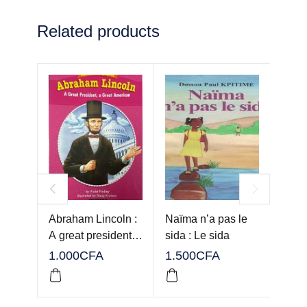
Related products
Abraham Lincoln :
Naïma n’a pas le
Cesa
A great president…
sida : Le sida
lead
1.000
CFA
1.500
CFA
1.00