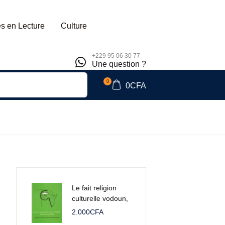
s en Lecture
Culture
+229 95 06 30 77
Une question ?
0
0
CFA
Le fait religion
culturelle vodoun,
sans la psychose
2.000
CFA