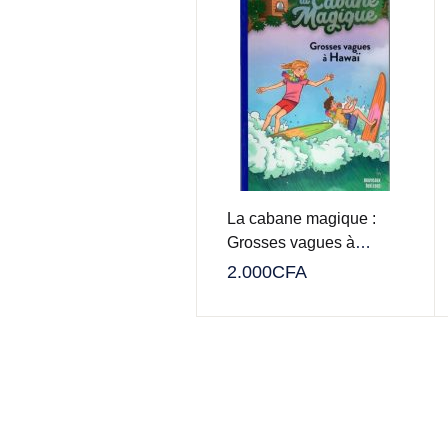
La cabane magique :
Grosses vagues à
Hawaï
2.000
CFA