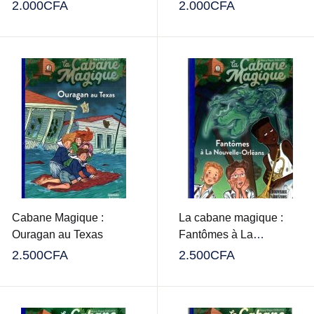
2.000
CFA
2.000
CFA
Cabane Magique :
La cabane magique :
Ouragan au Texas
Fantômes à La
Nouvelle-Orléans
2.500
CFA
2.500
CFA