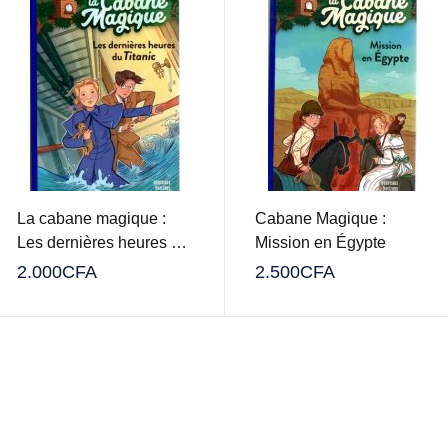
La cabane magique :
Cabane Magique :
Les dernières heures du
Mission en Égypte
Titanic
2.000
CFA
2.500
CFA