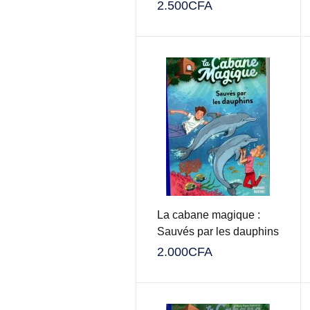
belle étoile
2.500
CFA
La cabane magique :
Sauvés par les dauphins
2.000
CFA