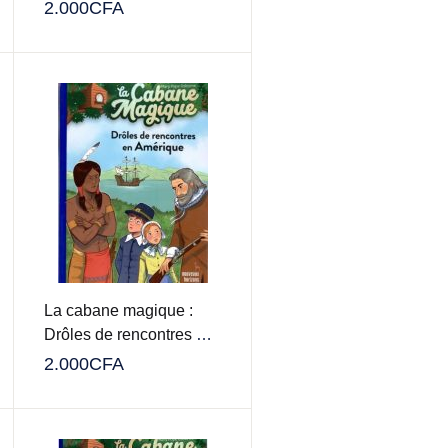
de chevaux
2.000
CFA
La cabane magique :
Drôles de rencontres en
Amérique
2.000
CFA