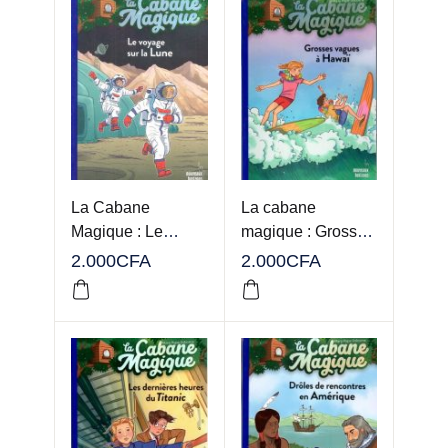
La Cabane
La cabane
Magique : Le
magique : Grosses
voyage sur la Lune
vagues à Hawaï
2.000
CFA
2.000
CFA