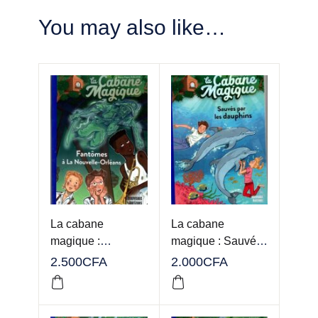
You may also like…
La cabane
La cabane
magique :
magique : Sauvés
Fantômes à La
par les dauphins
2.500
CFA
2.000
CFA
Nouvelle-Orléans