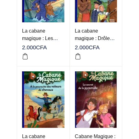
La cabane
La cabane
magique : Les
magique : Drôles
dernières heures
de rencontres en
2.000
CFA
2.000
CFA
du Titanic
Amérique
La cabane
Cabane Magique :