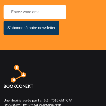
Une librairie agrée par l'arrêté n°0167/MTCA/
DC/SGM/CTJ/CTC/DAL/SA050SGG20