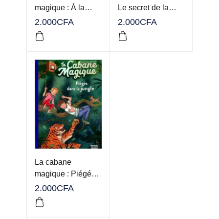
magique : À la
Le secret de la
poursuite des
pyramide
2.000
CFA
2.000
CFA
voleurs de
chevaux
La cabane
magique : Piégés
dans la jungle
2.000
CFA