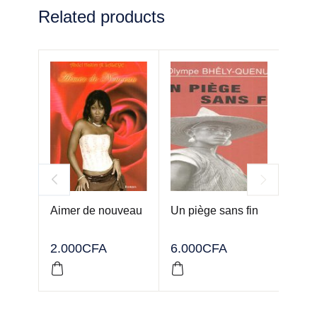
Related products
Aimer de nouveau
Un piège sans fin
Pour
de g
Soph
2.000
CFA
6.000
CFA
2.50