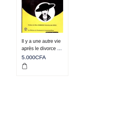
Il y a une autre vie
après le divorce et
le veuvage
5.000
CFA