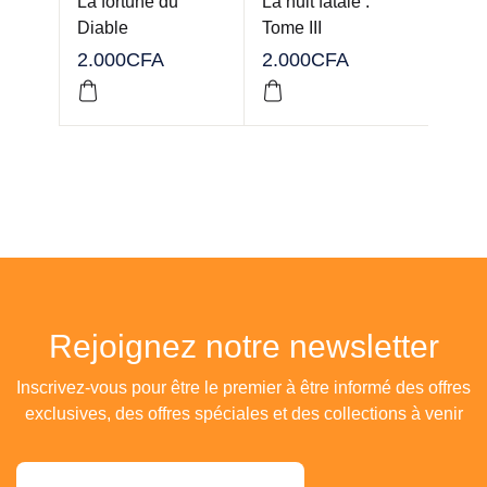
La fortune du
La nuit fatale :
Le ch
Diable
Tome III
2.000
CFA
2.000
CFA
3.00
Rejoignez notre newsletter
Inscrivez-vous pour être le premier à être informé des offres
exclusives, des offres spéciales et des collections à venir