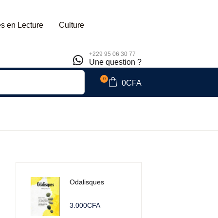
s en Lecture
Culture
+229 95 06 30 77
Une question ?
0
0
CFA
Odalisques
3.000
CFA