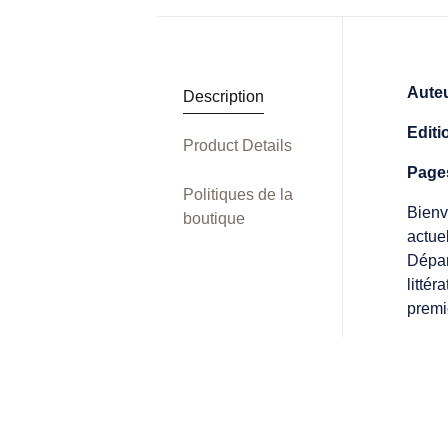
Aute
Description
Editi
Product Details
Page
Politiques de la
Bienv
boutique
actue
Dépar
litté
premi