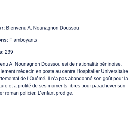
ur:
Bienvenu A. Nounagnon Doussou
ons:
Flamboyants
s:
239
enu A. Nounagnon Doussou est de nationalité béninoise,
llement médecin en poste au centre Hospitalier Universitaire
temental de l’Ouémé. Il n’a pas abandonné son goût pour la
rature et a profité de ses moments libres pour parachever son
er roman policier, L’enfant prodige.