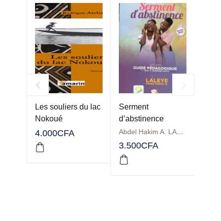
Les souliers du lac
Serment
La fo
Nokoué
d’abstinence
Diab
Abdel Hakim A. LALEYE
4.000
CFA
2.00
3.500
CFA