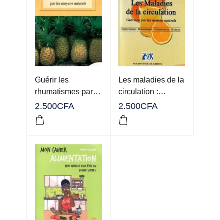
Guérir les
Les maladies de la
rhumatismes par
circulation :
les moyens
Guérison par les
2.500
CFA
2.500
CFA
naturels
moyens naturels