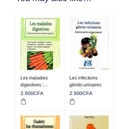
Les maladies
Les infections
digestives :
génito-urinaires
Guérison par les
2.500
CFA
2.500
CFA
moyens naturels