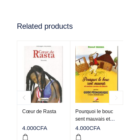
Related products
Cœur de Rasta
Pourquoi le bouc
Perl
sent mauvais et
suivi
autres contes du
péda
4.000
CFA
4.000
CFA
Bénin
4.00