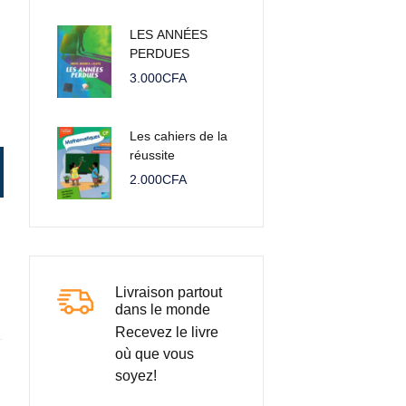
LES ANNÉES
PERDUES
3.000
CFA
Les cahiers de la
réussite
Mathématique CP
2.000
CFA
Livraison partout
dans le monde
Recevez le livre
où que vous
soyez!