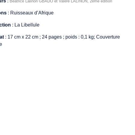
urs
:
Béatrice Lalinon GBADO et Valère LALINON, 2ème édition
ons
: Ruisseaux d’Afrique
ction
: La Libellule
at
: 17 cm x 22 cm ; 24 pages ; poids : 0,1 kg; Couverture
e