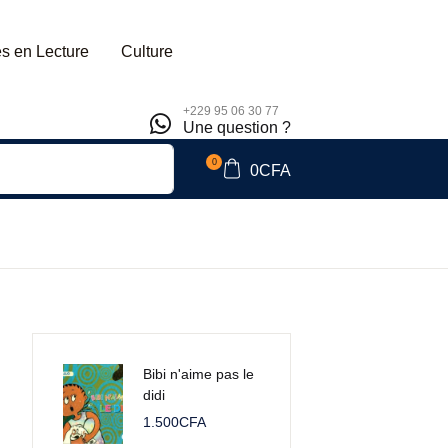
s en Lecture
Culture
+229 95 06 30 77
Une question ?
0
0
CFA
Bibi n'aime pas le
didi
1.500
CFA