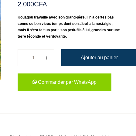
2.000
CFA
Kouagou travaille avec son grand-père. Il n’a certes pas
connu ce bon vieux temps dont son aïeul a la nostalgie ;
mais il s’est fait un pari : son petit-fils à lui, grandira sur une
terre féconde et verdoyante.
quantité de Kouaba le village en sursis
Ajouter au panier
Commander par WhatsApp