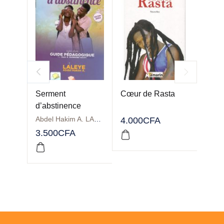
Serment
Cœur de Rasta
Aime
d’abstinence
Abdel Hakim A. LALEYE
4.000
CFA
2.00
3.500
CFA