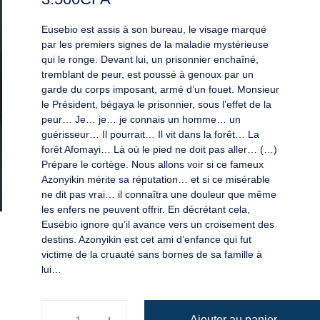
Eusebio est assis à son bureau, le visage marqué
par les premiers signes de la maladie mystérieuse
qui le ronge. Devant lui, un prisonnier enchaîné,
tremblant de peur, est poussé à genoux par un
garde du corps imposant, armé d’un fouet. Monsieur
le Président, bégaya le prisonnier, sous l’effet de la
peur… Je… je… je connais un homme… un
guérisseur… Il pourrait… Il vit dans la forêt… La
forêt Afomayi… Là où le pied ne doit pas aller… (…)
Prépare le cortège. Nous allons voir si ce fameux
Azonyikin mérite sa réputation… et si ce misérable
ne dit pas vrai… il connaîtra une douleur que même
les enfers ne peuvent offrir. En décrétant cela,
Eusébio ignore qu’il avance vers un croisement des
destins. Azonyikin est cet ami d’enfance qui fut
victime de la cruauté sans bornes de sa famille à
lui…
quantité de Au carrefour des destins
Ajouter au panier