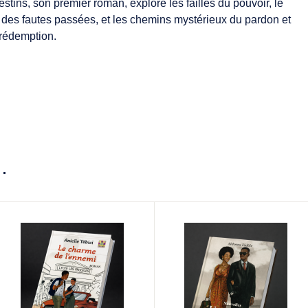
estins, son premier roman, explore les failles du pouvoir, le
 des fautes passées, et les chemins mystérieux du pardon et
 rédemption.
…