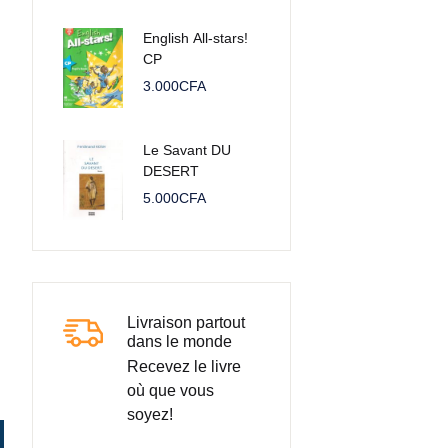
English All-stars!
CP
3.000
CFA
Le Savant DU
DESERT
5.000
CFA
Livraison partout
dans le monde
Recevez le livre
où que vous
soyez!