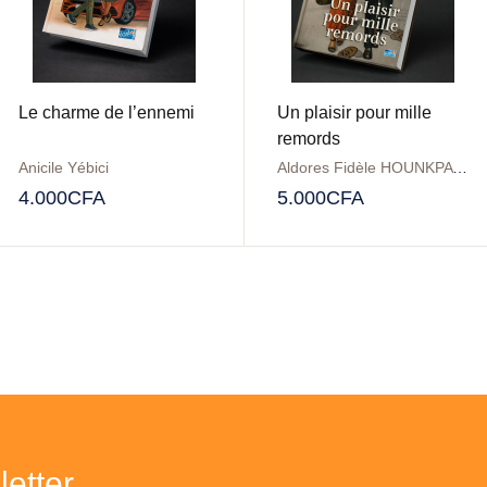
Le charme de l’ennemi
Un plaisir pour mille
remords
Anicile Yébici
Aldores Fidèle HOUNKPATIN
4.000
CFA
5.000
CFA
etter