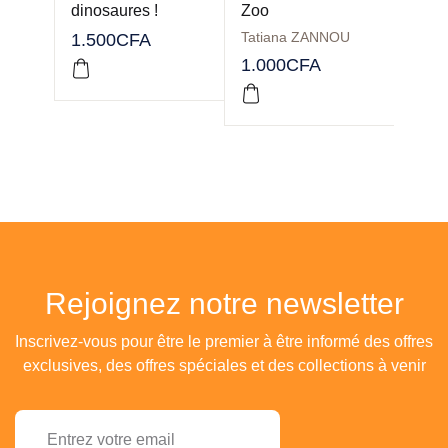
dinosaures !
Zoo
to…
Tatiana ZANNOU
1.500
CFA
1.00
1.000
CFA
Rejoignez notre newsletter
Inscrivez-vous pour être le premier à être informé des offres
exclusives, des offres spéciales et des collections à venir