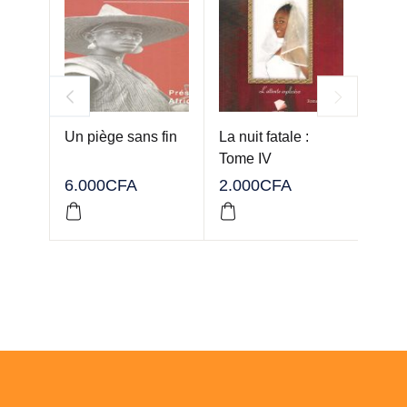
Un piège sans fin
La nuit fatale :
Les s
Tome IV
Nok
6.000
CFA
2.000
CFA
4.00