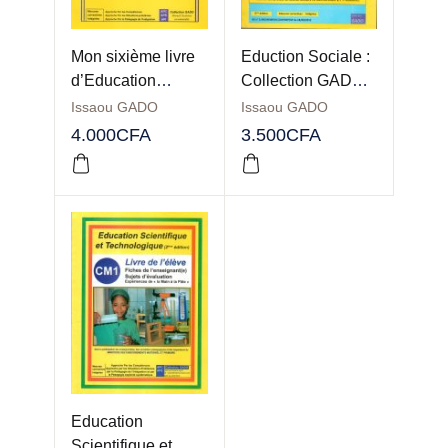
Mon sixième livre
Eduction Sociale :
d’Education
Collection GADO
Scientifique et
CE2
Issaou GADO
Issaou GADO
Technologique
4.000
CFA
3.500
CFA
CM2 : Collection
GADO
Education
Scientifique et