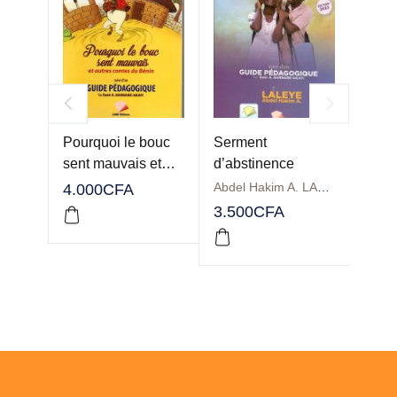
Pourquoi le bouc
Serment
Dest
sent mauvais et
d’abstinence
dans
autres contes du
Abdel Hakim A. LALEYE
4.000
CFA
Bénin
3.500
CFA
2.00