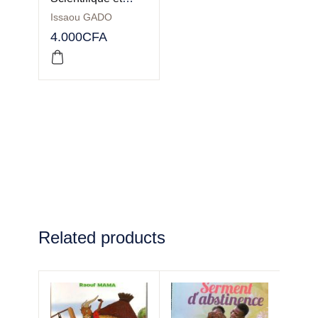
Technologie CM1:
Issaou GADO
Collection GADO
4.000
CFA
Related products