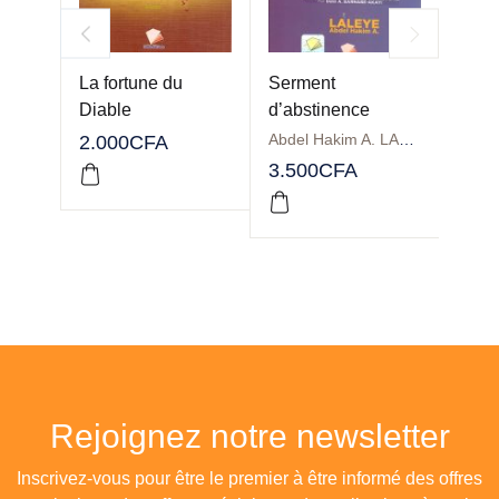
La fortune du
Serment
La nu
Diable
d’abstinence
Tome 
Abdel Hakim A. LALEYE
2.000
CFA
2.00
3.500
CFA
Rejoignez notre newsletter
Inscrivez-vous pour être le premier à être informé des offres